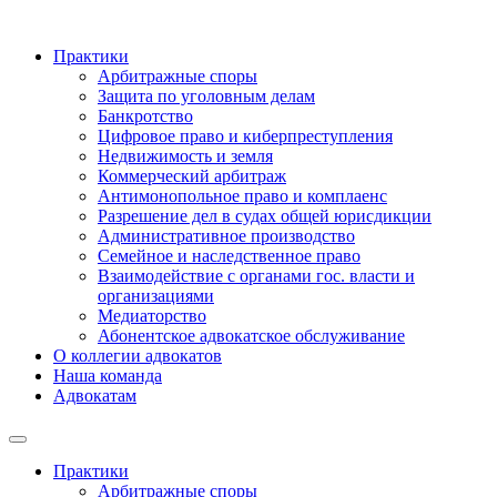
Практики
Арбитражные споры
Защита по уголовным делам
Банкротство
Цифровое право и киберпреступления
Недвижимость и земля
Коммерческий арбитраж
Антимонопольное право и комплаенс
Разрешение дел в судах общей юрисдикции
Административное производство
Семейное и наследственное право
Взаимодействие с органами гос. власти и
организациями
Медиаторство
Абонентское адвокатское обслуживание
О коллегии адвокатов
Наша команда
Адвокатам
Практики
Арбитражные споры