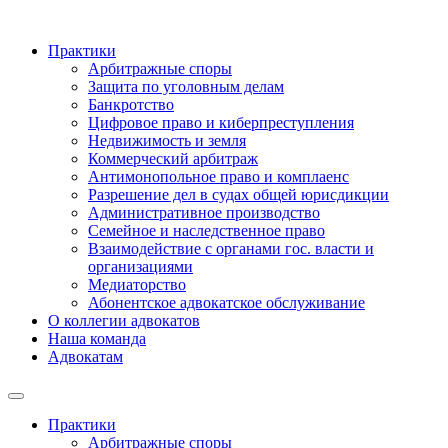
Практики
Арбитражные споры
Защита по уголовным делам
Банкротство
Цифровое право и киберпреступления
Недвижимость и земля
Коммерческий арбитраж
Антимонопольное право и комплаенс
Разрешение дел в судах общей юрисдикции
Административное производство
Семейное и наследственное право
Взаимодействие с органами гос. власти и
организациями
Медиаторство
Абонентское адвокатское обслуживание
О коллегии адвокатов
Наша команда
Адвокатам
Практики
Арбитражные споры