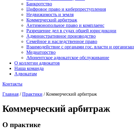
Банкротство
Цифровое право и киберпреступления
Недвижимость и земля
Коммерческий арбитраж
Антимонопольное право и комплаенс
Разрешение дел в судах общей юрисдикции
Административное производство
Семейное и наследственное право
Взаимодействие с органами гос. власти и организа
Медиаторство
Абонентское адвокатское обслуживание
О коллегии адвокатов
Наша команда
Адвокатам
Контакты
Главная
/
Практики
/
Коммерческий арбитраж
Коммерческий арбитраж
О практике