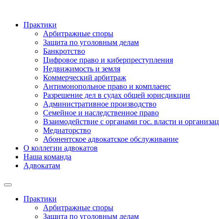
Практики
Арбитражные споры
Защита по уголовным делам
Банкротство
Цифровое право и киберпреступления
Недвижимость и земля
Коммерческий арбитраж
Антимонопольное право и комплаенс
Разрешение дел в судах общей юрисдикции
Административное производство
Семейное и наследственное право
Взаимодействие с органами гос. власти и организа
Медиаторство
Абонентское адвокатское обслуживание
О коллегии адвокатов
Наша команда
Адвокатам
Практики
Арбитражные споры
Защита по уголовным делам