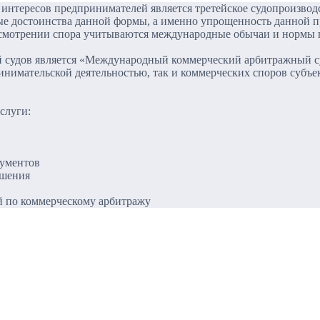
интересов предпринимателей является третейское судопроизводс
е достоинства данной формы, а именно упрощенность данной п
ссмотрении спора учитываются международные обычаи и нормы п
й судов является «Международный коммерческий арбитражный 
инимательской деятельностью, так и коммерческих споров субъе
слуги:
кументов
ашения
й по коммерческому арбитражу