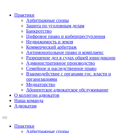
Практики
Арбитражные споры
Защита по уголовным делам
Банкротство
Цифровое право и киберпреступления
Недвижимость и земля
Коммерческий арбитраж
Антимонопольное право и комплаенс
Разрешение дел в судах общей юрисдикции
Административное производство
Семейное и наследственное право
Взаимодействие с органами гос. власти и
организациями
Медиаторство
Абонентское адвокатское обслуживание
О коллегии адвокатов
Наша команда
Адвокатам
Практики
Арбитражные споры