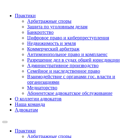
Практики
Арбитражные споры
Защита по уголовным делам
Банкротство
Цифровое право и киберпреступления
Недвижимость и земля
Коммерческий арбитраж
Антимонопольное право и комплаенс
Разрешение дел в судах общей юрисдикции
Административное производство
Семейное и наследственное право
Взаимодействие с органами гос. власти и
организациями
Медиаторство
Абонентское адвокатское обслуживание
О коллегии адвокатов
Наша команда
Адвокатам
Практики
Арбитражные споры