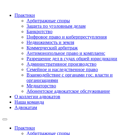
Практики
Арбитражные споры
Защита по уголовным делам
Банкротство
Цифровое право и киберпреступления
Недвижимость и земля
Коммерческий арбитраж
Антимонопольное право и комплаенс
Разрешение дел в судах общей юрисдикции
Административное производство
Семейное и наследственное право
Взаимодействие с органами гос. власти и
организациями
Медиаторство
Абонентское адвокатское обслуживание
О коллегии адвокатов
Наша команда
Адвокатам
Практики
Арбитражные споры