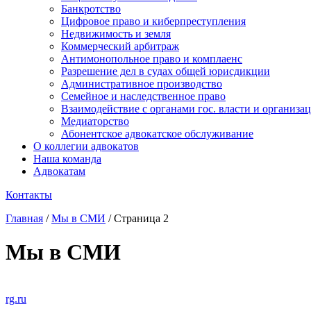
Банкротство
Цифровое право и киберпреступления
Недвижимость и земля
Коммерческий арбитраж
Антимонопольное право и комплаенс
Разрешение дел в судах общей юрисдикции
Административное производство
Семейное и наследственное право
Взаимодействие с органами гос. власти и организа
Медиаторство
Абонентское адвокатское обслуживание
О коллегии адвокатов
Наша команда
Адвокатам
Контакты
Главная
/
Мы в СМИ
/
Страница 2
Мы в СМИ
rg.ru