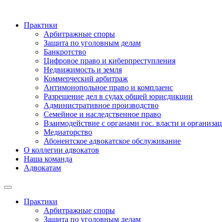
Практики
Арбитражные споры
Защита по уголовным делам
Банкротство
Цифровое право и киберпреступления
Недвижимость и земля
Коммерческий арбитраж
Антимонопольное право и комплаенс
Разрешение дел в судах общей юрисдикции
Административное производство
Семейное и наследственное право
Взаимодействие с органами гос. власти и организа
Медиаторство
Абонентское адвокатское обслуживание
О коллегии адвокатов
Наша команда
Адвокатам
Практики
Арбитражные споры
Защита по уголовным делам