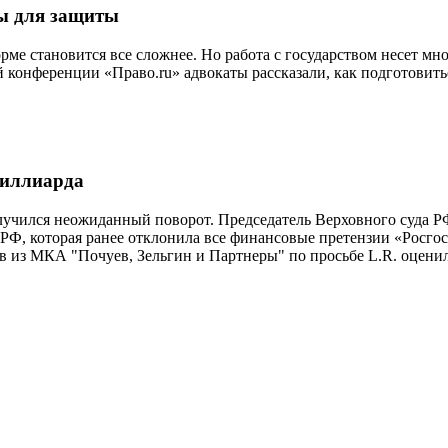
ты для защиты
рме становится все сложнее. Но работа с государством несет мно
й конференции «Право.ru» адвокаты рассказали, как подготовит
миллиарда
случился неожиданный поворот. Председатель Верховного суда Р
Ф, которая ранее отклонила все финансовые претензии «Росгос
в из МКА "Почуев, Зельгин и Партнеры" по просьбе L.R. оцени