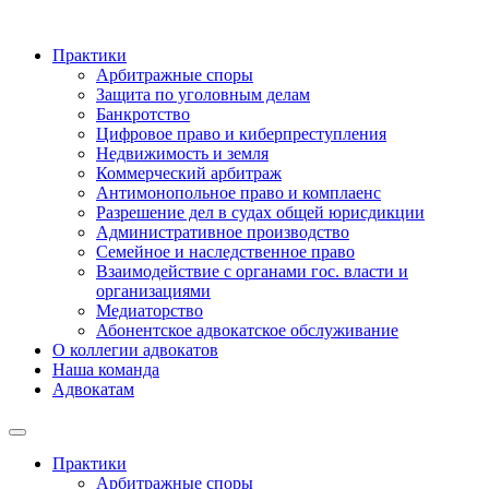
Практики
Арбитражные споры
Защита по уголовным делам
Банкротство
Цифровое право и киберпреступления
Недвижимость и земля
Коммерческий арбитраж
Антимонопольное право и комплаенс
Разрешение дел в судах общей юрисдикции
Административное производство
Семейное и наследственное право
Взаимодействие с органами гос. власти и
организациями
Медиаторство
Абонентское адвокатское обслуживание
О коллегии адвокатов
Наша команда
Адвокатам
Практики
Арбитражные споры