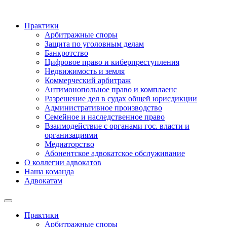
Практики
Арбитражные споры
Защита по уголовным делам
Банкротство
Цифровое право и киберпреступления
Недвижимость и земля
Коммерческий арбитраж
Антимонопольное право и комплаенс
Разрешение дел в судах общей юрисдикции
Административное производство
Семейное и наследственное право
Взаимодействие с органами гос. власти и
организациями
Медиаторство
Абонентское адвокатское обслуживание
О коллегии адвокатов
Наша команда
Адвокатам
Практики
Арбитражные споры