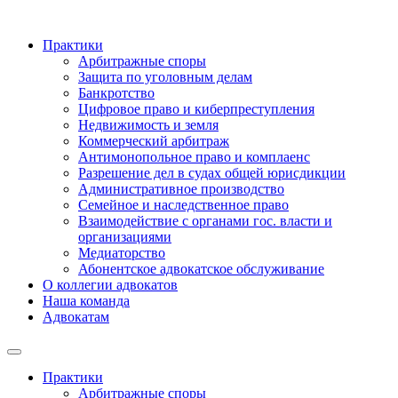
Практики
Арбитражные споры
Защита по уголовным делам
Банкротство
Цифровое право и киберпреступления
Недвижимость и земля
Коммерческий арбитраж
Антимонопольное право и комплаенс
Разрешение дел в судах общей юрисдикции
Административное производство
Семейное и наследственное право
Взаимодействие с органами гос. власти и
организациями
Медиаторство
Абонентское адвокатское обслуживание
О коллегии адвокатов
Наша команда
Адвокатам
Практики
Арбитражные споры